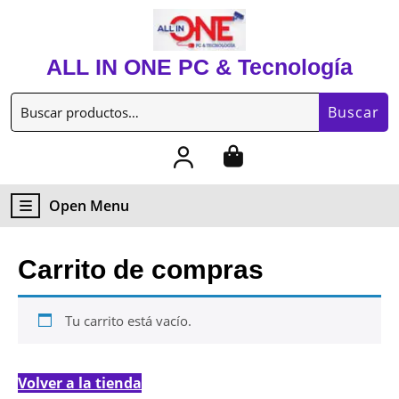
Skip
to
content
ALL IN ONE PC & Tecnología
Skip
to
Buscar
content
Buscar
por:
My
Cart
Account
item
Open
Open Menu
Menu
Carrito de compras
Tu carrito está vacío.
Volver a la tienda