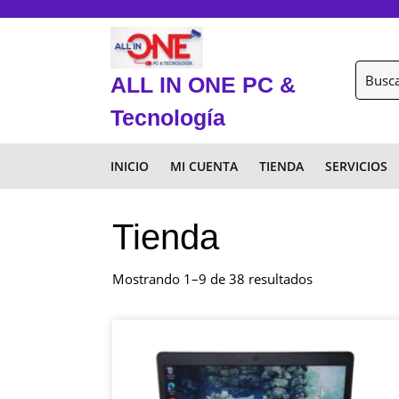
Skip
to
content
Skip
Buscar
ALL IN ONE PC &
to
por:
content
Tecnología
INICIO
MI CUENTA
TIENDA
SERVICIOS
Tienda
Sorted
Mostrando 1–9 de 38 resultados
by
latest