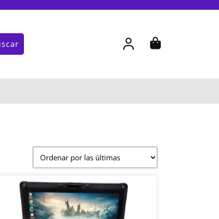
My
Cart
uscar
Account
item