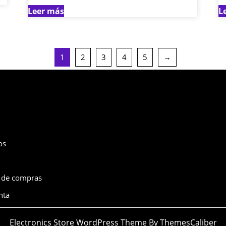
Leer más
L
1
2
3
4
5
→
nú
os
o de compras
nta
Electronics Store WordPress Theme
By ThemesCaliber