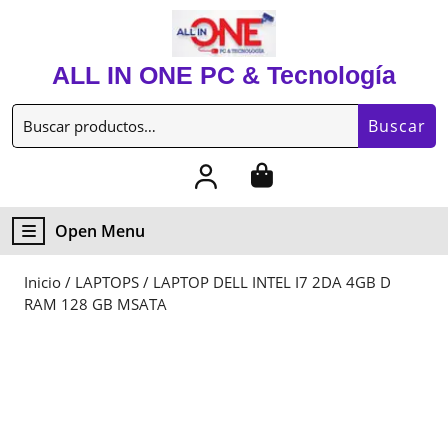
Skip
to
content
ALL IN ONE PC & Tecnología
Skip
to
Buscar
content
Buscar
por:
My
Cart
Account
item
Open
Open Menu
Menu
Inicio
/
LAPTOPS
/ LAPTOP DELL INTEL I7 2DA 4GB D
RAM 128 GB MSATA