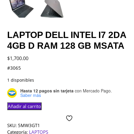
LAPTOP DELL INTEL I7 2DA
4GB D RAM 128 GB MSATA
$
1,700.00
#3065
1 disponibles
Hasta 12 pagos sin tarjeta
con Mercado Pago.
Saber más
LAPTOP
Añadir al carrito
DELL
ADD TO
INTEL
WISHLIST
I7
SKU:
5MW3GT1
2DA
Categoría:
LAPTOPS