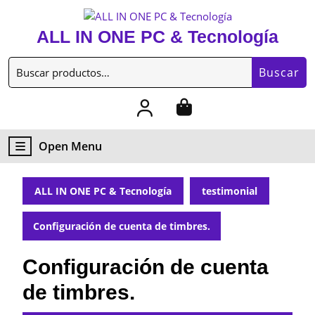
Skip
to
ALL IN ONE PC & Tecnología
content
Skip
Buscar
to
Buscar
por:
content
My
Cart
Account
item
Open
Open Menu
Menu
ALL IN ONE PC & Tecnología
testimonial
Configuración de cuenta de timbres.
Configuración de cuenta
de timbres.