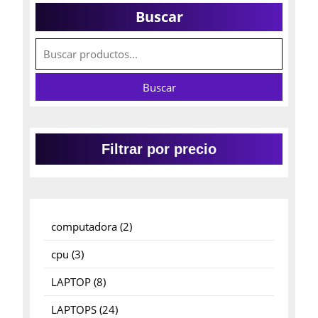
Buscar
Buscar
Filtrar por precio
2
computadora
2
productos
3
cpu
3
productos
8
LAPTOP
8
productos
24
LAPTOPS
24